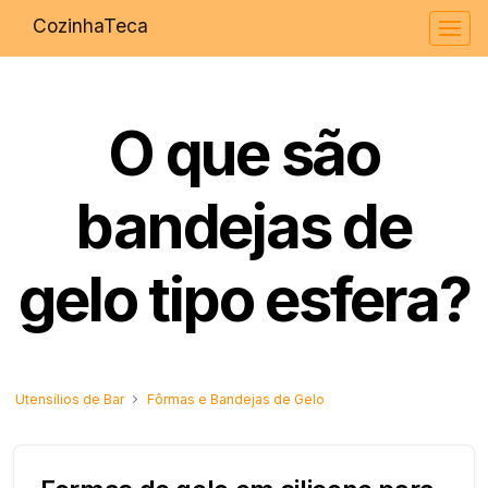
CozinhaTeca
O que são
bandejas de
gelo tipo esfera?
Utensílios de Bar
Fôrmas e Bandejas de Gelo